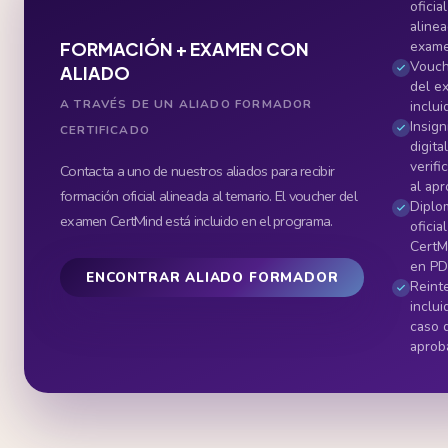
oficial
alinea
exam
FORMACIÓN + EXAMEN CON
Vouc
ALIADO
del e
A TRAVÉS DE UN ALIADO FORMADOR
inclui
Insign
CERTIFICADO
digita
verifi
Contacta a uno de nuestros aliados para recibir
al ap
formación oficial alineada al temario. El voucher del
Diplo
examen CertMind está incluido en el programa.
oficial
CertM
en PD
ENCONTRAR ALIADO FORMADOR
Reint
inclu
caso 
aprob