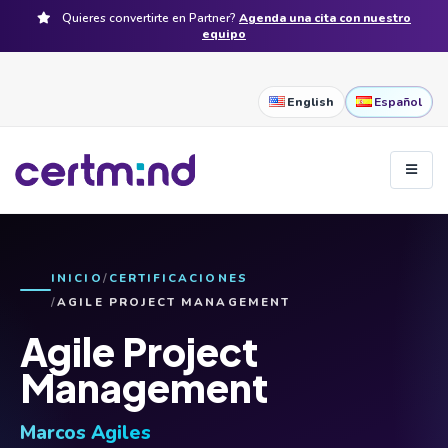
Quieres convertirte en Partner?
Agenda una cita con nuestro
equipo
English
Español
INICIO
CERTIFICACIONES
AGILE PROJECT MANAGEMENT
Agile Project
Management
Marcos Agiles