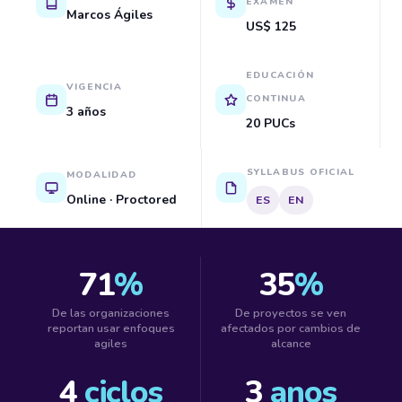
EXAMEN
Marcos Ágiles
US$ 125
EDUCACIÓN
VIGENCIA
CONTINUA
3 años
20 PUCs
SYLLABUS OFICIAL
MODALIDAD
Online · Proctored
ES
EN
71
%
35
%
De las organizaciones
De proyectos se ven
reportan usar enfoques
afectados por cambios de
agiles
alcance
4
ciclos
3
anos