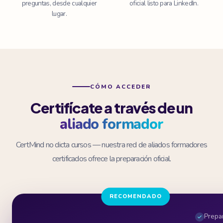
preguntas, desde cualquier
oficial listo para LinkedIn.
lugar.
CÓMO ACCEDER
Certifícate a través de un
aliado formador
CertMind no dicta cursos — nuestra red de aliados formadores
certificados ofrece la preparación oficial.
RECOMENDADO
Prepa