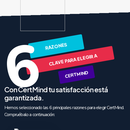
6
RAZONES
CLAVE PARA ELEGIR A
CERTMIND
Con CertMind tu satisfacción está
garantizada.
Hemos seleccionado las 6 principales razones para elegir CertMind.
Compruébalo a continuación: